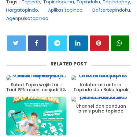
Tags :
Topindo
,
Topindopulsa
,
Topindoku
,
Topindopay
,
Hargatopindo
,
Aplikasitopindo
,
Daftartopindoku
,
Agenpulsatopindo
RELATED POST
Sobat Topin wajib tau :
Koloborasi antara
Tarif PPN resmi menjadi 11%
Topindo dan Buka lapak
Channel dan panduan
bisnis pulsa topindo