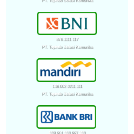
PT. Topindo Solusi Komunika
876.1111.117
PT. Topindo Solusi Komunika
146.002.0211.111
PT. Topindo Solusi Komunika
008.901.000.997.300